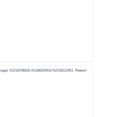
седес A2218706626 A2168202410 A2218212451. Ремонт