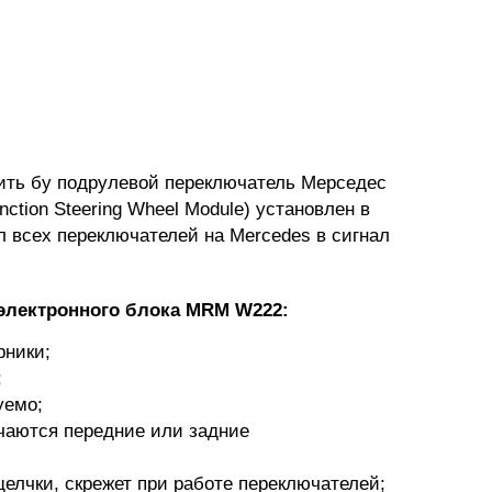
ить бу подрулевой переключатель Мерседес
ction Steering Wheel Module) установлен в
л всех переключателей на Mercedes в сигнал
электронного блока MRM W222:
рники;
;
уемо;
чаются передние или задние
щелчки, скрежет при работе переключателей;