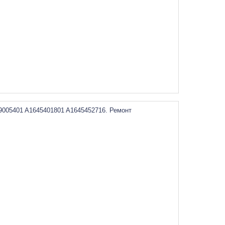
9005401 A1645401801 A1645452716. Ремонт