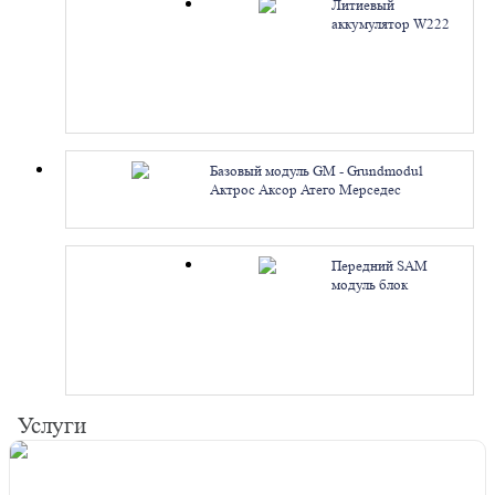
Литиевый
аккумулятор W222
S-класс AMG C218
CLS-класс. Ремонт
Базовый модуль GM - Grundmodul
Актрос Аксор Атего Мерседес
A0004461258 A0004464058
A0004463058. Ремонт
Передний SAM
модуль блок
предохранителей
W463 G-класс
A4635400950
A4635401550.
Ремонт
Услуги