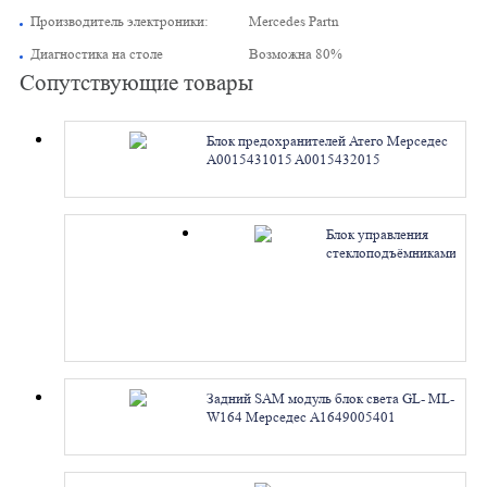
Производитель электроники:
Mercedes Partn
Диагностика на столе
Возможна 80%
Сопутствующие товары
Блок предохранителей Атего Мерседес
A0015431015 A0015432015
A0005439615. Ремонт
Блок управления
стеклоподъёмниками
S- CL- W221 W216
Мерседес
A2218706626
A2168202410
A2218212451.
Ремонт
Задний SAM модуль блок света GL- ML-
W164 Мерседес A1649005401
A1645401801 A1645452716. Ремонт