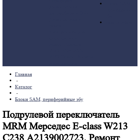
периферии
Блоки SAM,
Диагностика
периферийные
автомобиля и ЭБУ
эбу
Диагностика и
База ошибок
ремонт
электроники для
спецтехники
Ремонт блоков
ABS, ESP, BAS,
ABR
Ремонт блоков
мультимедиа
Главная
-
Каталог
-
Блоки SAM, периферийные эбу
Подрулевой переключатель
MRM Мерседес E-class W213
C238 А2139002723. Ремонт