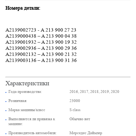
Номера детали:
А2139002723 - А 213 900 27 23
A2139000438 – A 213 900 04 38
A2139001932 – A 213 900 19 32
A2139002936 – A 213 900 29 36
A2139002132 – A 213 900 21 32
A2139003136 – A 213 900 31 36
Характеристики
Года производства:
2016, 2017, 2018, 2019, 2020
Розничная
23000
Марка машины/класс
S class
Выполняется ли привязка к
Обычно нет
машине:
Производитель автомобиля:
Мерседес Даймлер