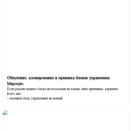
Обнуление, клонирование и привязка блоков управления
Мерседес
Если ремонт вашего блока не возможен по каким либо причинам, варианта
всего два:
- заменить блок управления на новый
- или сделать замену блока на б/у.