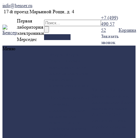
info@benser.ru
17-й проезд Марьиной Рощи, д. 4
+7 (499)
Первая
490 57
лаборатория
52
Корзина
электроники
Заказать
Калькулятор
Мерседес
звонок
Меню
Услуги
Услуги
Ремонт ключей,
замков зажигания,
блокираторов руля,
иммо
Ремонт
блоков двигателя и
Каталог
Каталог
АКПП
Замки зажигания,
Программирование,
блокираторы
Ключи
привязка,
зажигания
Блоки
отключение сажи,
ABS/ESP
ЭБУ
катализатора.
двигателя
Блоки
Ремонт панели
коробок передач
приборов, блоков
Щитки, панели
периферии
Компания