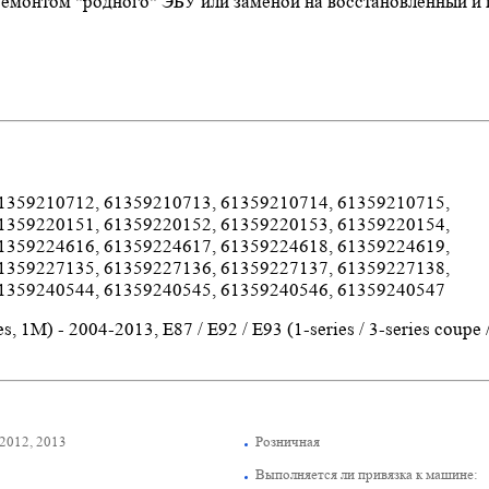
ремонтом "родного" ЭБУ или заменой на восстановленный и 
1359210712, 61359210713, 61359210714, 61359210715,
1359220151, 61359220152, 61359220153, 61359220154,
1359224616, 61359224617, 61359224618, 61359224619,
1359227135, 61359227136, 61359227137, 61359227138,
61359240544, 61359240545, 61359240546, 61359240547
, 1M) - 2004-2013, E87 / E92 / E93 (1-series / 3-series coupe /
 2012, 2013
Розничная
Выполняется ли привязка к машине: