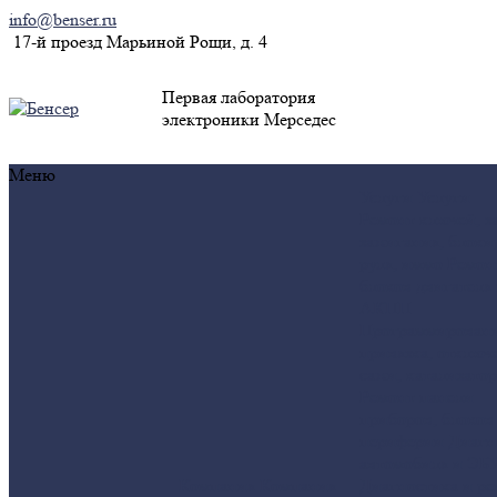
info@benser.ru
17-й проезд Марьиной Рощи, д. 4
Первая лаборатория
электроники Мерседес
Меню
Услуги
Услуги
Ремонт ключей, з
зажигания, блоки
руля, иммо
Ремон
блоков двигателя
АКПП
Программировани
привязка, отключ
сажи, катализатор
Ремонт панели
приборов, блоков
периферии
Диагн
автомобиля и ЭБ
Компания
Компания
Диагностика и ре