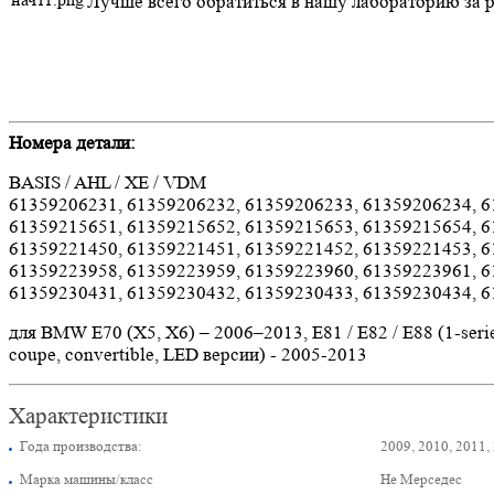
Лучше всего обратиться в нашу лабораторию за 
Номера детали:
BASIS / AHL / XE / VDM
61359206231, 61359206232, 61359206233, 61359206234, 6
61359215651, 61359215652, 61359215653, 61359215654, 6
61359221450, 61359221451, 61359221452, 61359221453, 6
61359223958, 61359223959, 61359223960, 61359223961, 6
61359230431, 61359230432, 61359230433, 61359230434, 
для BMW
E70 (X5, X6) – 2006–2013, E81 / E82 / E88 (1-series
coupe, convertible, LED версии) - 2005-2013
Характеристики
Года производства:
2009, 2010, 2011,
Марка машины/класс
Не Мерседес