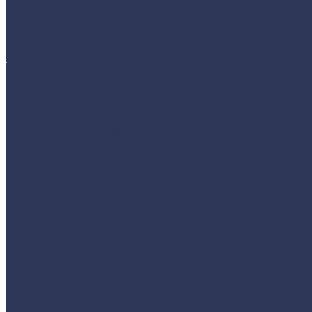
О компании
О ремонте
электроники для
Статьи
Отзывы
спецтехники
Рем
Проекты
Ошибки
блоков ABS, ESP,
Специалисты
ABR
Ремонт блок
Главная
Главная
Вакансии
Блог
мультимедиа
О компании
О ремонте
Ремонт ключей, з
Статьи
Отзывы
зажигания, блоки
Проекты
Ошибки
руля, иммо
Ремон
Специалисты
блоков двигателя
Вакансии
Блог
АКПП
Программировани
привязка, отключ
сажи, катализатор
Ремонт панели
приборов, блоков
периферии
Диагн
автомобиля и ЭБ
Диагностика и ре
электроники для
спецтехники
Рем
блоков ABS, ESP,
ABR
Ремонт блок