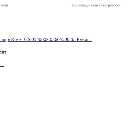
ители
Производитель электроники:
ange Rover 0260550008 0260550026. Ремонт
онт
нт