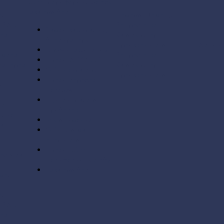
SAM, периферийные эбу
База ошибок
онт
Помощь
Помощь
 BAS,
Вопрос-ответ
Замки зажигания,
ов
Калькулятор
блокираторы
Производители
Акции
Ключи зажигания
амков
Вопрос-ответ
Блоки ABS/ESP
раторов
Калькулятор
ЭБУ двигателя
т
Производители
Блоки коробок
 и
передач
Щитки, панели
е,
приборов
ение
Мультимедиа
а.
ЭБУ Климат,
отопители
Блоки SAM,
остика
периферийные эбу
У
База ошибок
монт
онт
 BAS,
ов