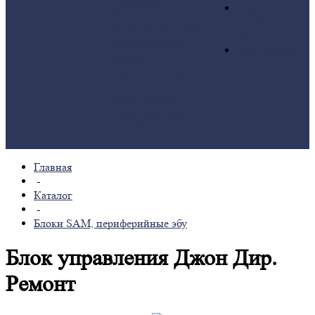
периферии
Блоки SAM,
Диагностика
периферийные
автомобиля и ЭБУ
эбу
Диагностика и
База ошибок
ремонт
электроники для
спецтехники
Ремонт блоков
ABS, ESP, BAS,
ABR
Ремонт блоков
мультимедиа
Главная
-
Каталог
-
Блоки SAM, периферийные эбу
Блок управления Джон Дир.
Ремонт