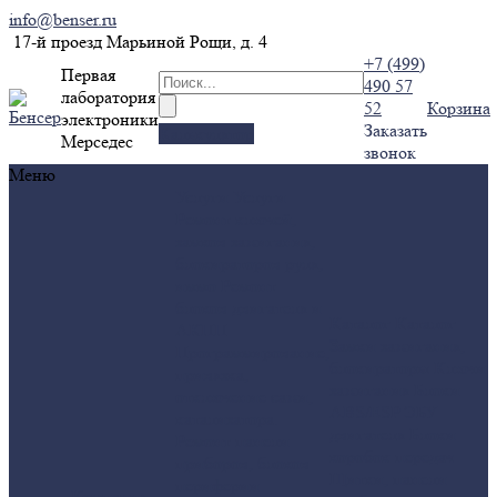
info@benser.ru
17-й проезд Марьиной Рощи, д. 4
+7 (499)
Первая
490 57
лаборатория
52
Корзина
электроники
Заказать
Калькулятор
Мерседес
звонок
Меню
Услуги
Услуги
Ремонт ключей,
замков зажигания,
блокираторов руля,
иммо
Ремонт
блоков двигателя и
Каталог
Каталог
АКПП
Замки зажигания,
Программирование,
блокираторы
Ключи
привязка,
зажигания
Блоки
отключение сажи,
ABS/ESP
ЭБУ
катализатора.
двигателя
Блоки
Ремонт панели
коробок передач
приборов, блоков
Щитки, панели
периферии
Компания