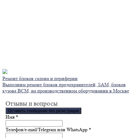
Ремонт блоков салона и периферии
Выполним ремонт блоков предохранителей, SAM, блоков
кузова BCM, на производственном оборудовании в Москве
Отзывы и вопросы
Оставить сообщение без регистрации
Ваше сообщение отправлено! Спасибо за пользу! Мы
Имя
*
регулярно разыгрываем призы, за самые полезные и
интересные комментарии
Телефон/e-mail/Telegram или WhatsApp
*