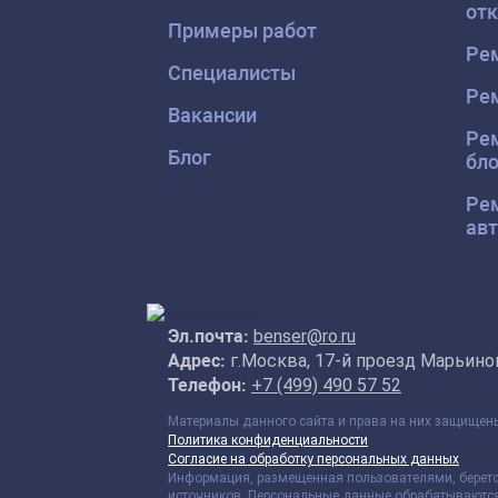
отк
Примеры работ
Рем
Специалисты
Рем
Вакансии
Рем
Блог
бло
Рем
авт
Эл.почта:
benser@ro.ru
Адрес:
г.Москва, 17-й проезд Марьиной
Телефон:
+7 (499) 490 57 52
Материалы данного сайта и права на них защище
Политика конфиденциальности
Согласие на обработку персональных данных
Информация, размещенная пользователями, беретс
источников. Персональные данные обрабатываются