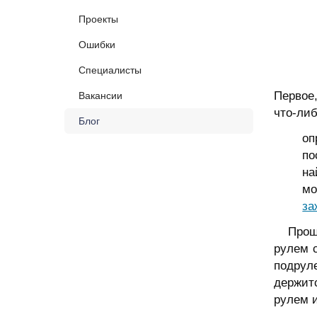
Проекты
Ошибки
Специалисты
Первое,
Вакансии
что-либ
Блог
оп
по
на
мо
за
Проще 
рулем с
подрул
держит
рулем и