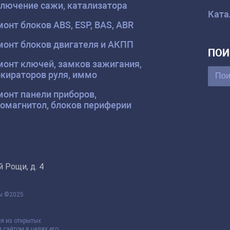
лючение сажи, катализатора
Ката
онт блоков ABS, ESP, BAS, ABR
онт блоков двигателя и АКПП
ПОИ
онт ключей, замков зажигания,
кираторов руля, иммо
онт панели приборов,
омагнитол, блоков периферии
 Рощи, д. 4
ны ©2025
я из открытых
 сайтом в целях его