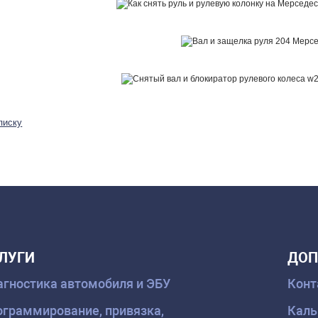
писку
ЛУГИ
ДОП
гностика автомобиля и ЭБУ
Конт
граммирование, привязка,
Каль