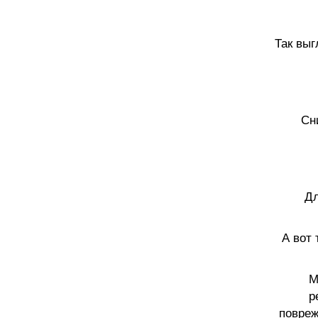
Так вы
Сн
Дл
А вот 
М
р
повреж