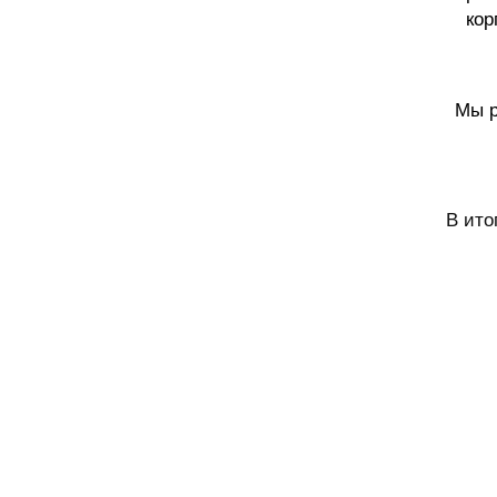
кор
Мы р
В ито