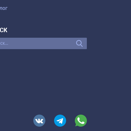
лог
СК