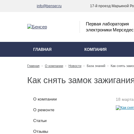
info@benser.ru
17-й проезд Марьиной Рощ
Первая лаборатория
электроники Мерседес
ГЛАВНАЯ
КОМПАНИЯ
Главная
-
О компании
-
Новости
-
База знаний
-
Как снять замо
Как снять замок зажигани
О компании
18 марта
О ремонте
Статьи
Отзывы