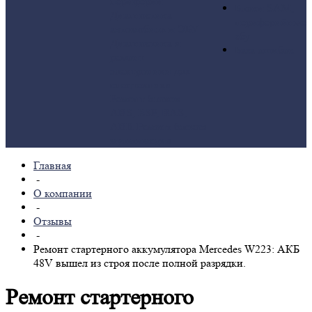
периферии
Блоки SAM,
Диагностика
периферийные
автомобиля и ЭБУ
эбу
Диагностика и
База ошибок
ремонт
электроники для
спецтехники
Ремонт блоков
ABS, ESP, BAS,
ABR
Ремонт блоков
мультимедиа
Главная
-
О компании
-
Отзывы
-
Ремонт стартерного аккумулятора Mercedes W223: АКБ
48V вышел из строя после полной разрядки.
Ремонт стартерного