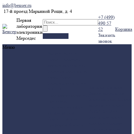
info@benser.ru
17-й проезд Марьиной Рощи, д. 4
+7 (499)
Первая
490 57
лаборатория
52
Корзина
электроники
Заказать
Калькулятор
Мерседес
звонок
Меню
Услуги
Услуги
Ремонт ключей,
замков зажигания,
блокираторов руля,
иммо
Ремонт
блоков двигателя и
Каталог
Каталог
АКПП
Замки зажигания,
Программирование,
блокираторы
Ключи
привязка,
зажигания
Блоки
отключение сажи,
ABS/ESP
ЭБУ
катализатора.
двигателя
Блоки
Ремонт панели
коробок передач
приборов, блоков
Щитки, панели
периферии
Компания