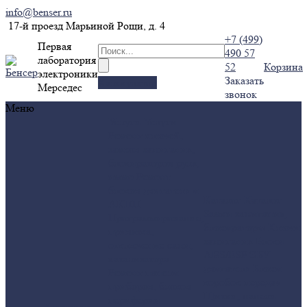
info@benser.ru
17-й проезд Марьиной Рощи, д. 4
+7 (499)
Первая
490 57
лаборатория
52
Корзина
электроники
Заказать
Калькулятор
Мерседес
звонок
Меню
Услуги
Услуги
Ремонт ключей,
замков зажигания,
блокираторов руля,
иммо
Ремонт
блоков двигателя и
Каталог
Каталог
АКПП
Замки зажигания,
Программирование,
блокираторы
Ключи
привязка,
зажигания
Блоки
отключение сажи,
ABS/ESP
ЭБУ
катализатора.
двигателя
Блоки
Ремонт панели
коробок передач
приборов, блоков
Щитки, панели
периферии
Компания