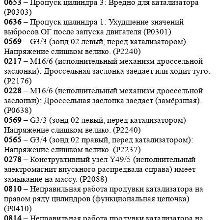
0653
– Пропуск цилиндра 3: Вредно для катализатора
(P0303)
0636
– Пропуск цилиндра 1: Ухудшение значений
выбросов ОГ после запуска двигателя (Р0301)
0569
– G3/3 (зонд 02 левый, перед катализатором)
Напряжение слишком велико. (Р2240)
0217
– М16/6 (исполнительный механизм дроссельной
заслонки): Дроссельная заслонка заедает или ходит туго.
(Р2176)
0228
– М16/6 (исполнительный механизм дроссельной
заслонки): Дроссельная заслонка заедает (замёрзшая).
(P0638)
0569
– G3/3 (зонд 02 левый, перед катализатором)
Напряжение слишком велико. (Р2240)
0565
– G3/4 (зонд 02 правый, перед катализатором):
Напряжение слишком велико. (Р2237)
0278
– Конструктивный узел Ү49/5 (исполнительный
электромагнит впускного распредвала справа) имеет
замыкание на массу. (P2088)
0810
– Неправильная работа продувки катализатора на
правом ряду цилиндров (функциональная цепочка)
(Р0410)
0814
– Неправильная работа продувки катализатора на