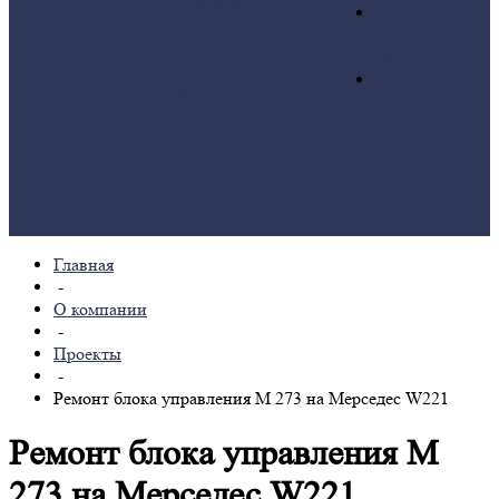
периферии
Блоки SAM,
Диагностика
периферийные
автомобиля и ЭБУ
эбу
Диагностика и
База ошибок
ремонт
электроники для
спецтехники
Ремонт блоков
ABS, ESP, BAS,
ABR
Ремонт блоков
мультимедиа
Главная
-
О компании
-
Проекты
-
Ремонт блока управления M 273 на Мерседес W221
Ремонт блока управления M
273 на Мерседес W221