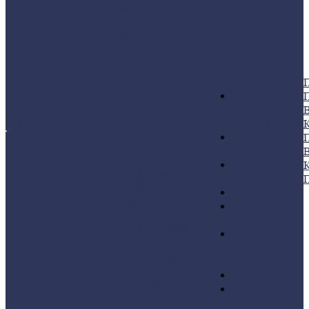
приборов
Диагностика
Компания
Мультимедиа
ЭБУ
автомобиля и ЭБУ
О компании
Климат, отопители
Диагностика и
О ремонте
Блоки SAM,
ремонт
Статьи
периферийные эбу
электроники для
Отзывы
База ошибок
спецтехники
Проекты
Ремонт блоков
Ошибки
Замки
ABS, ESP, BAS,
Специалисты
зажигания,
В
ABR
Ремонт блоков
Главная
Вакансии
блокираторы
К
мультимедиа
Главная
Блог
Ключи
Ремонт ключей,
О компании
зажигания
В
замков зажигания,
О ремонте
Блоки
К
блокираторов руля,
Статьи
ABS/ESP
иммо
Ремонт
Отзывы
ЭБУ двигателя
блоков двигателя и
Проекты
Блоки коробок
АКПП
Ошибки
передач
Программирование,
Специалисты
Щитки,
привязка,
Вакансии
панели
отключение сажи,
Блог
приборов
катализатора.
Мультимедиа
Ремонт панели
ЭБУ Климат,
приборов, блоков
отопители