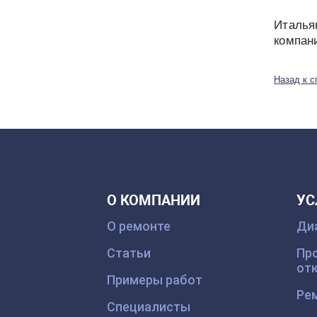
Италья
компан
Назад к с
О КОМПАНИИ
УС
О ремонте
Ди
Статьи
Про
от
Примеры работ
Рем
Специалисты