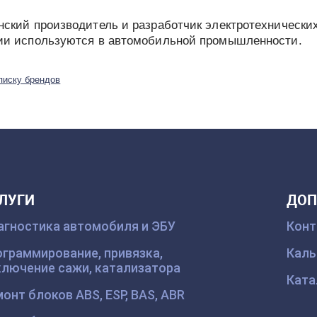
нский производитель и разработчик электротехнических
ии используются в автомобильной промышленности.
писку брендов
ЛУГИ
ДОП
агностика автомобиля и ЭБУ
Кон
граммирование, привязка,
Каль
ключение сажи, катализатора
Ката
онт блоков ABS, ESP, BAS, ABR