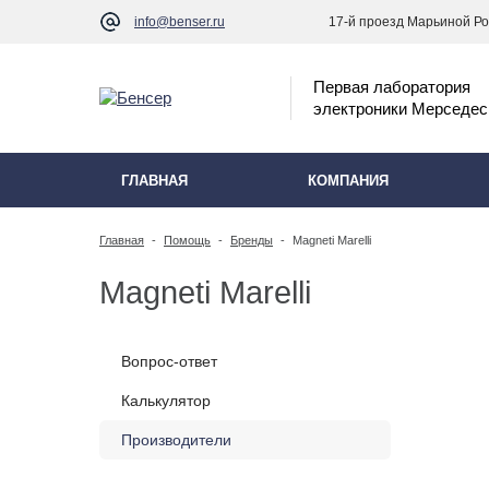
info@benser.ru
17-й проезд Марьиной Рощ
Первая лаборатория
электроники Мерседес
ГЛАВНАЯ
КОМПАНИЯ
Главная
-
Помощь
-
Бренды
-
Magneti Marelli
Magneti Marelli
Вопрос-ответ
Калькулятор
Производители