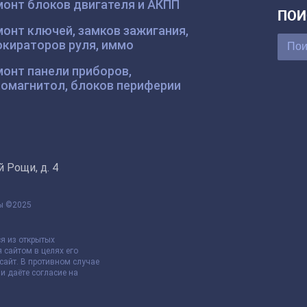
монт блоков двигателя и АКПП
ПОИ
онт ключей, замков зажигания,
окираторов руля, иммо
онт панели приборов,
томагнитол, блоков периферии
 Рощи, д. 4
ны ©2025
я из открытых
 сайтом в целях его
сайт. В противном случае
и даёте согласие на