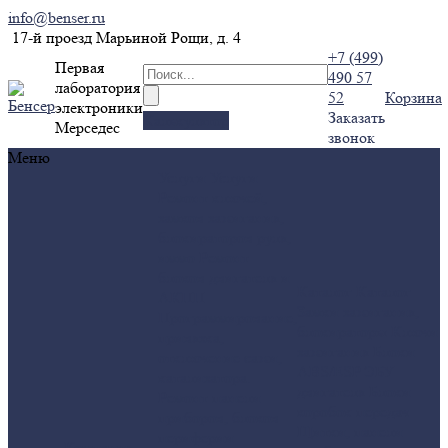
info@benser.ru
17-й проезд Марьиной Рощи, д. 4
+7 (499)
Первая
490 57
лаборатория
52
Корзина
электроники
Заказать
Калькулятор
Мерседес
звонок
Меню
Услуги
Услуги
Ремонт ключей,
замков зажигания,
блокираторов руля,
иммо
Ремонт
блоков двигателя и
Каталог
Каталог
АКПП
Замки зажигания,
Программирование,
блокираторы
Ключи
привязка,
зажигания
Блоки
отключение сажи,
ABS/ESP
ЭБУ
катализатора.
двигателя
Блоки
Ремонт панели
коробок передач
приборов, блоков
Щитки, панели
периферии
Компания