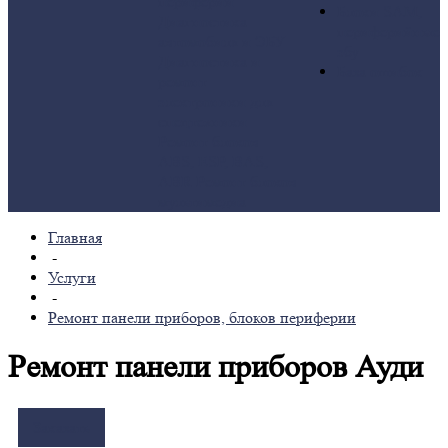
периферии
Блоки SAM,
Диагностика
периферийные
автомобиля и ЭБУ
эбу
Диагностика и
База ошибок
ремонт
электроники для
спецтехники
Ремонт блоков
ABS, ESP, BAS,
ABR
Ремонт блоков
мультимедиа
Главная
-
Услуги
-
Ремонт панели приборов, блоков периферии
Ремонт панели приборов Ауди
Заказать