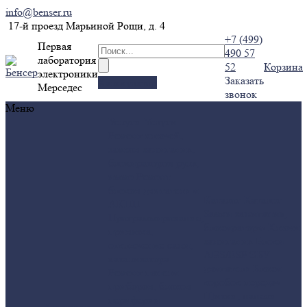
info@benser.ru
17-й проезд Марьиной Рощи, д. 4
+7 (499)
Первая
490 57
лаборатория
52
Корзина
электроники
Заказать
Калькулятор
Мерседес
звонок
Меню
Услуги
Услуги
Ремонт ключей,
замков зажигания,
блокираторов руля,
иммо
Ремонт
блоков двигателя и
Каталог
Каталог
АКПП
Замки зажигания,
Программирование,
блокираторы
Ключи
привязка,
зажигания
Блоки
отключение сажи,
ABS/ESP
ЭБУ
катализатора.
двигателя
Блоки
Ремонт панели
коробок передач
приборов, блоков
Щитки, панели
периферии
Компания