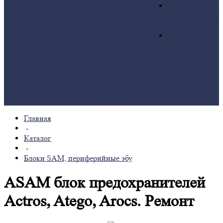
периферии
Блоки SAM,
Диагностика
периферийные
автомобиля и ЭБУ
эбу
Диагностика и
База ошибок
ремонт
электроники для
спецтехники
Ремонт блоков
ABS, ESP, BAS,
ABR
Ремонт блоков
мультимедиа
Главная
-
Каталог
-
Блоки SAM, периферийные эбу
ASAM блок предохранителей
Actros, Atego, Arocs. Ремонт