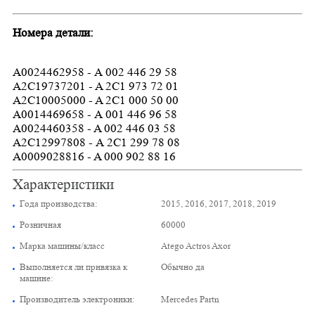
Номера детали:
А0024462958 - А 002 446 29 58
A2C19737201 - A 2C1 973 72 01
A2C10005000 - A 2C1 000 50 00
А0014469658 - А 001 446 96 58
A0024460358 - A 002 446 03 58
А2C12997808 - А 2C1 299 78 08
A0009028816 - A 000 902 88 16
Характеристики
Года производства:
2015, 2016, 2017, 2018, 2019
Розничная
60000
Марка машины/класс
Atego Actros Axor
Выполняется ли привязка к
Обычно да
машине:
Производитель электроники:
Mercedes Partn