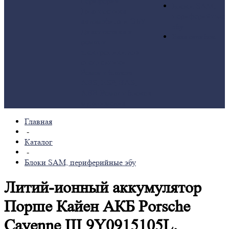
периферии
Блоки SAM,
Диагностика
периферийные
автомобиля и ЭБУ
эбу
Диагностика и
База ошибок
ремонт
электроники для
спецтехники
Ремонт блоков
ABS, ESP, BAS,
ABR
Ремонт блоков
мультимедиа
Главная
-
Каталог
-
Блоки SAM, периферийные эбу
Литий-ионный аккумулятор
Порше Кайен АКБ Porsche
Cayenne III 9Y0915105L.