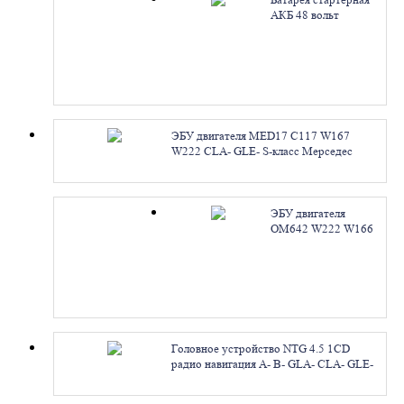
АКБ 48 вольт
Mercedes GLE-class
W167 GLS-class
X167 S-class W222
C-class W205
A0009826714.
Ремонт
ЭБУ двигателя MED17 C117 W167
W222 CLA- GLE- S-класс Мерседес
A2709000900 A2709002100
A2749000800. Ремонт
ЭБУ двигателя
OM642 W222 W166
S- ML- GL-класс
Мерседес
A6429007401
A6429000401
A6429007600.
Ремонт
Головное устройство NTG 4.5 1CD
радио навигация A- B- GLA- CLA- GLE-
CLS-class W176 W246 X156 C117 W166
C218 Мерседес A2469000012