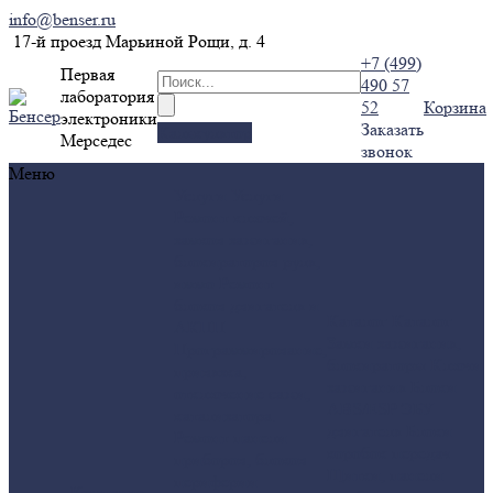
info@benser.ru
17-й проезд Марьиной Рощи, д. 4
+7 (499)
Первая
490 57
лаборатория
52
Корзина
электроники
Заказать
Калькулятор
Мерседес
звонок
Меню
Услуги
Услуги
Ремонт ключей,
замков зажигания,
блокираторов руля,
иммо
Ремонт
блоков двигателя и
Каталог
Каталог
АКПП
Замки зажигания,
Программирование,
блокираторы
Ключи
привязка,
зажигания
Блоки
отключение сажи,
ABS/ESP
ЭБУ
катализатора.
двигателя
Блоки
Ремонт панели
коробок передач
приборов, блоков
Щитки, панели
периферии
Компания