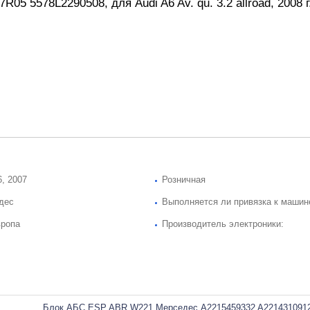
7R05 5578L2290508,
для Audi A6 Av. qu. 3.2 allroad, 2008 г
6, 2007
Розничная
дес
Выполняется ли привязка к машин
вропа
Производитель электроники:
Блок АБС ESP ABR W221 Мерседес A2215459332 A2214310912