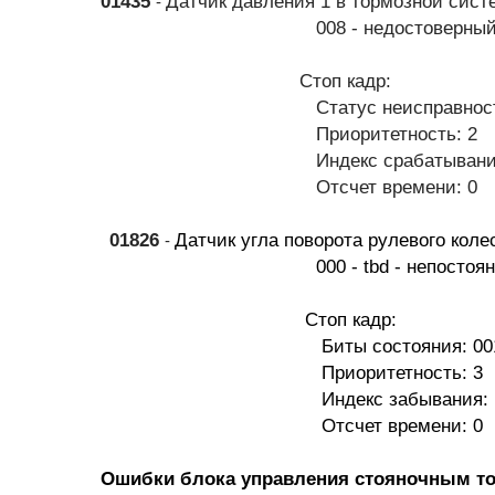
01435
Датчик давления 1 в тормозной сист
-
008 - недостоверный си
Стоп кадр:
Статус неисправности: 0
Приоритетность: 2
Индекс срабатывания:
Отсчет времени: 0
01826
Датчик угла поворота рулев
-
000 - tbd - непостоян
Стоп кадр:
Биты состояния: 0010
Приоритетность: 3
Индекс забывания: 1
Отсчет времени: 0
Ошибки блока управления стояночным т