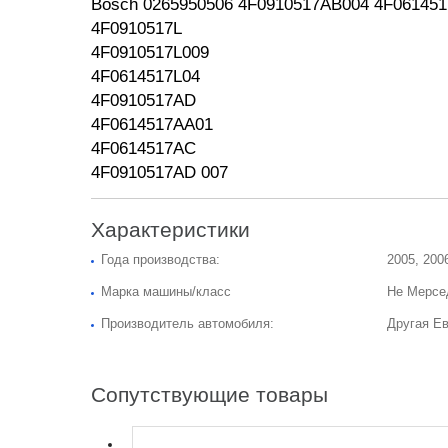
Bosch
0265950506 4F0910517AB004 4F061451
4F0910517L
4F0910517L009
4F0614517L04
4F0910517AD
4F0614517AA01
4F0614517AC
4F0910517AD 007
Характеристики
Года производства:
2005, 200
Марка машины/класс
Не Мерсе
Производитель автомобиля:
Другая Е
Сопутствующие товары