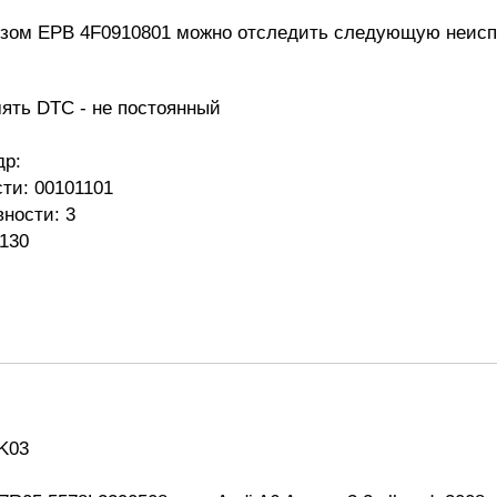
озом EPB 4F0910801 можно отследить следующую неисп
 - не постоянный
др:
0101101
ти: 3
130
K03