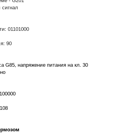
еме - G201
гнал
1101000
 90
ого колеса G85, напряжение питания на кл. 
но
0000
08
ормозом