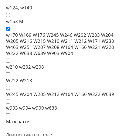
w124, w140
w163 Ml
w170 W169 W176 W245 W246 W202 W203 W204
W205 W216 W215 W210 W211 W212 W171 W230
W463 W251 W207 W208 W164 W166 W221 W220
W222 W638 W639 W903 W904
w210 w202 w208
W222 W213
W245 W204 W205 W212 W164 W166 W222 W639
w903 w904 w909 w638
Мазератти
Диагностика на столе