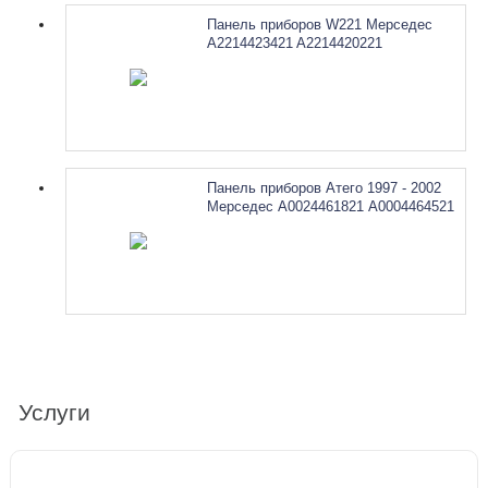
Панель приборов W221 Мерседес
A2214423421 A2214420221
A2214420321. Ремонт
Панель приборов Атего 1997 - 2002
Мерседес А0024461821 А0004464521
А0004462521. Ремонт
Услуги