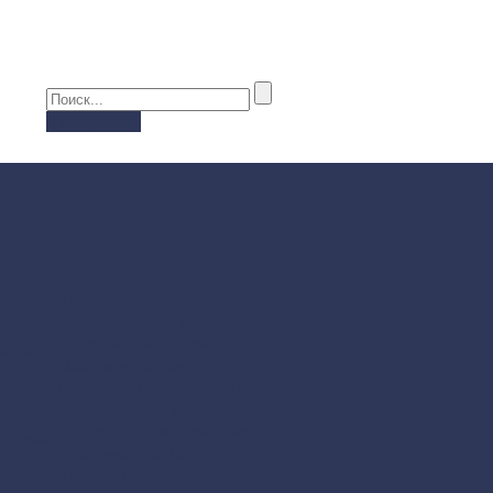
Калькулятор
амков
раторов
т
 и
Каталог
Каталог
Замки зажигания,
е,
блокираторы
Ключи
ение
зажигания
Блоки
а.
ABS/ESP
ЭБУ двигателя
Блоки коробок передач
Щитки, панели приборов
остика
Мультимедиа
ЭБУ
У
Климат, отопители
Блоки
монт