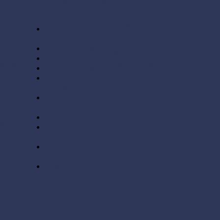
SAM, периферийные эбу
База ошибок
онт
Помощь
Помощь
 BAS,
Вопрос-ответ
Замки зажигания,
ов
Калькулятор
блокираторы
Производители
Акции
Ключи зажигания
амков
Вопрос-ответ
Блоки ABS/ESP
раторов
Калькулятор
ЭБУ двигателя
т
Производители
Блоки коробок
 и
передач
Щитки, панели
е,
приборов
ение
Мультимедиа
а.
ЭБУ Климат,
отопители
Блоки SAM,
остика
периферийные эбу
У
База ошибок
монт
онт
 BAS,
ов