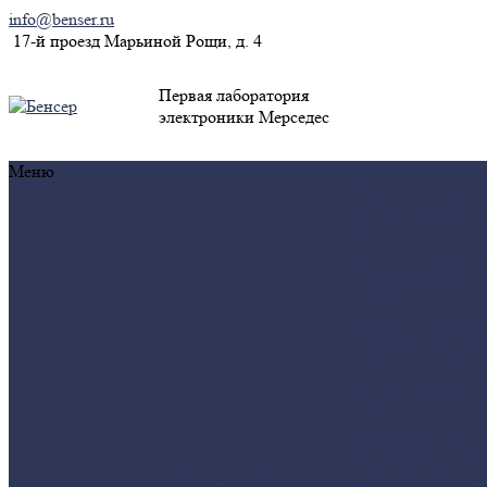
info@benser.ru
17-й проезд Марьиной Рощи, д. 4
Первая лаборатория
электроники Мерседес
Меню
Услуги
Услуги
Ремонт ключей, з
зажигания, блоки
руля, иммо
Ремон
блоков двигателя
АКПП
Программировани
привязка, отключ
сажи, катализатор
Ремонт панели
приборов, блоков
периферии
Диагн
автомобиля и ЭБ
Компания
Компания
Диагностика и ре