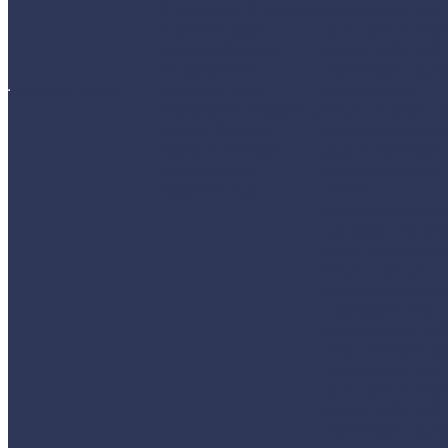
О компании
О ремонте
электроники для
Статьи
Отзывы
спецтехники
Рем
Проекты
Ошибки
блоков ABS, ESP,
Специалисты
ABR
Ремонт блок
Главная
Главная
Вакансии
Блог
мультимедиа
О компании
О ремонте
Ремонт ключей, з
Статьи
Отзывы
зажигания, блоки
Проекты
Ошибки
руля, иммо
Ремон
Специалисты
блоков двигателя
Вакансии
Блог
АКПП
Программировани
привязка, отключ
сажи, катализатор
Ремонт панели
приборов, блоков
периферии
Диагн
автомобиля и ЭБ
Диагностика и ре
электроники для
спецтехники
Рем
блоков ABS, ESP,
ABR
Ремонт блок