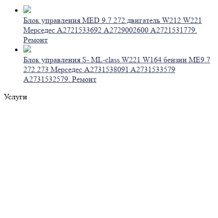
Блок управления MED 9.7 272 двигатель W212 W221
Мерседес A2721533692 А2729002600 A2721531779.
Ремонт
Блок управления S- ML-class W221 W164 бензин ME9.7
272 273 Мерседес A2731538091 A2731533579
A2731532579. Ремонт
Услуги