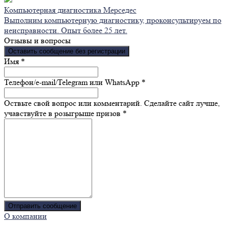
Компьютерная диагностика Мерседес
Выполним компьютерную диагностику, проконсультируем по
неисправности. Опыт более 25 лет.
Отзывы и вопросы
Оставить сообщение без регистрации
Ваше сообщение отправлено! Спасибо за пользу! Мы
Имя
*
регулярно разыгрываем призы, за самые полезные и
интересные комментарии
Телефон/e-mail/Telegram или WhatsApp
*
Оствьте свой вопрос или комментарий. Сделайте сайт лучше,
учавствуйте в розыгрыше призов
*
Отправить сообщение
О компании