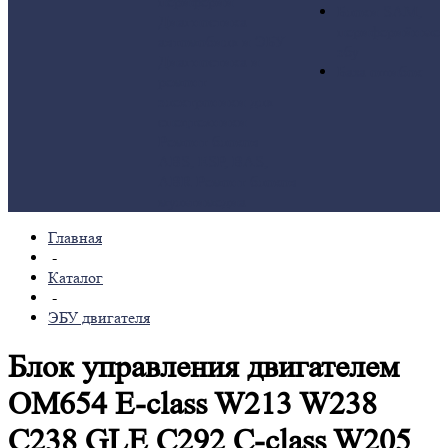
периферии
Блоки SAM,
Диагностика
периферийные
автомобиля и ЭБУ
эбу
Диагностика и
База ошибок
ремонт
электроники для
спецтехники
Ремонт блоков
ABS, ESP, BAS,
ABR
Ремонт блоков
мультимедиа
Главная
-
Каталог
-
ЭБУ двигателя
Блок управления двигателем
OM654 E-class W213 W238
C238 GLE C292 C-class W205