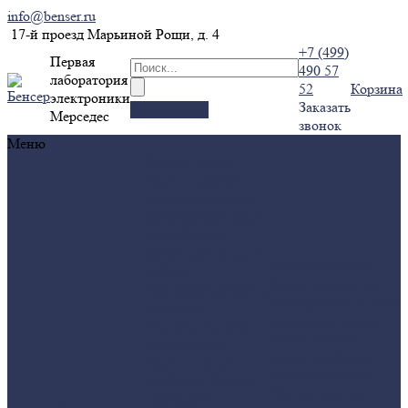
info@benser.ru
17-й проезд Марьиной Рощи, д. 4
+7 (499)
Первая
490 57
лаборатория
52
Корзина
электроники
Заказать
Калькулятор
Мерседес
звонок
Меню
Услуги
Услуги
Ремонт ключей,
замков зажигания,
блокираторов руля,
иммо
Ремонт
блоков двигателя и
Каталог
Каталог
АКПП
Замки зажигания,
Программирование,
блокираторы
Ключи
привязка,
зажигания
Блоки
отключение сажи,
ABS/ESP
ЭБУ
катализатора.
двигателя
Блоки
Ремонт панели
коробок передач
приборов, блоков
Щитки, панели
периферии
Компания