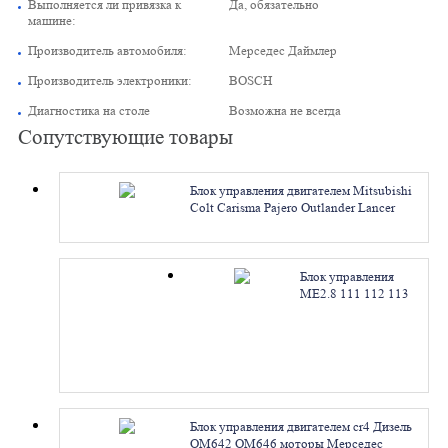
Выполняется ли привязка к
Да, обязательно
машине:
Производитель автомобиля:
Мерседес Даймлер
Производитель электроники:
BOSCH
Диагностика на столе
Возможна не всегда
Сопутствующие товары
Блок управления двигателем Mitsubishi
Colt Carisma Pajero Outlander Lancer
Grandis MR578043 MD361856
MK387484. Ремонт
Блок управления
ME2.8 111 112 113
моторы Мерседес
A1131530591
A1121535779
A0245457032.
Ремонт
Блок управления двигателем cr4 Дизель
OM642 OM646 моторы Мерседес