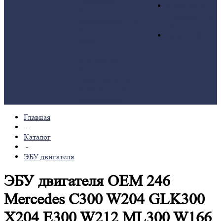
периферии
Блоки SAM,
Диагностика
периферийные
автомобиля и ЭБУ
эбу
Диагностика и
База ошибок
ремонт
электроники для
спецтехники
Ремонт блоков
ABS, ESP, BAS,
ABR
Ремонт блоков
мультимедиа
Главная
-
Каталог
-
ЭБУ двигателя
ЭБУ двигателя OEM 246
Mercedes C300 W204 GLK300
X204 E300 W212 ML300 W166