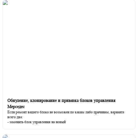
Обнуление, клонирование и привязка блоков управления
Мерседес
Если ремонт вашего блока не возможен по каким либо причинам, варианта
всего два:
- заменить блок управления на новый
- или сделать замену блока на б/у.