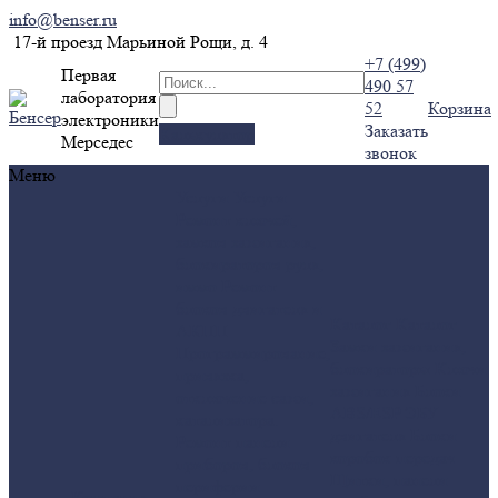
info@benser.ru
17-й проезд Марьиной Рощи, д. 4
+7 (499)
Первая
490 57
лаборатория
52
Корзина
электроники
Заказать
Калькулятор
Мерседес
звонок
Меню
Услуги
Услуги
Ремонт ключей,
замков зажигания,
блокираторов руля,
иммо
Ремонт
блоков двигателя и
Каталог
Каталог
АКПП
Замки зажигания,
Программирование,
блокираторы
Ключи
привязка,
зажигания
Блоки
отключение сажи,
ABS/ESP
ЭБУ
катализатора.
двигателя
Блоки
Ремонт панели
коробок передач
приборов, блоков
Щитки, панели
периферии
Компания