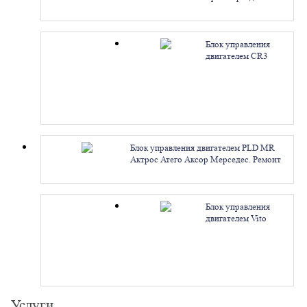
A642150 A646150. Ремонт
Блок управления
двигателем CR3
Дизель OM646 611
648 моторы
Мерседес A646153
A641153 A648153.
Ремонт
Блок управления двигателем PLD MR
Актрос Атего Аксор Мерседес. Ремонт
Блок управления
двигателем Vito
Viano 2.2 CDI CR1.7
ЭБУ 0281010604
Mercedes
A6111537079.
Ремонт
Услуги