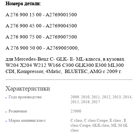
Номера детали:
A 276 900 15 00 - A2769001500
A 276 900 45 00 - A2769004500
A 276 900 75 00 - A2769007500
А 276 900 50 00 - А2769005000
,
для Mercedes-Benz
C- GLK- E- ML-класса, в кузовах
W204 X204 W212 W166 C300 GLK300 E300 ML300
CDI, Kompressor, 4Matic, BLUETEC, AMG
с 2009 г.
Характеристики
Года производства:
2009, 2010, 2011, 2012, 2013, 2014,
2015, 2016, 2017
Розничная
25000
Марка машины/класс
C class, C class Coupe, E class , E
class Coupe, GLK class, ML M GL
class