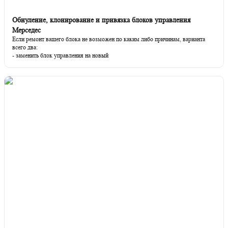
Обнуление, клонирование и привязка блоков управления
Мерседес
Если ремонт вашего блока не возможен по каким либо причинам, варианта
всего два:
- заменить блок управления на новый
- или сделать замену блока на б/у.