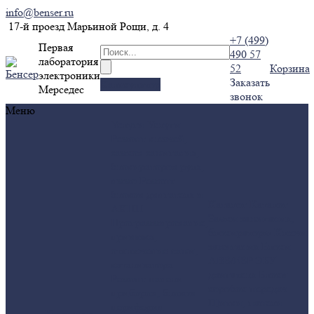
info@benser.ru
17-й проезд Марьиной Рощи, д. 4
+7 (499)
Первая
490 57
лаборатория
52
Корзина
электроники
Заказать
Калькулятор
Мерседес
звонок
Меню
Услуги
Услуги
Ремонт ключей,
замков зажигания,
блокираторов руля,
иммо
Ремонт
блоков двигателя и
Каталог
Каталог
АКПП
Замки зажигания,
Программирование,
блокираторы
Ключи
привязка,
зажигания
Блоки
отключение сажи,
ABS/ESP
ЭБУ
катализатора.
двигателя
Блоки
Ремонт панели
коробок передач
приборов, блоков
Щитки, панели
периферии
Компания