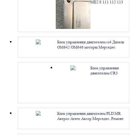
ME2.8 111 112 113
моторы Мерседес
A1131530591
A1121535779
A0245457032.
Ремонт
Блок управления двигателем cr4 Дизель
OM642 OM646 моторы Мерседес
A642150 A646150. Ремонт
Блок управления
двигателем CR3
Дизель OM646 611
648 моторы
Мерседес A646153
A641153 A648153.
Ремонт
Блок управления двигателем PLD MR
Актрос Атего Аксор Мерседес. Ремонт