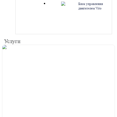
Блок управления
двигателем Vito
Viano 2.2 CDI CR1.7
ЭБУ 0281010604
Mercedes
A6111537079.
Ремонт
Услуги