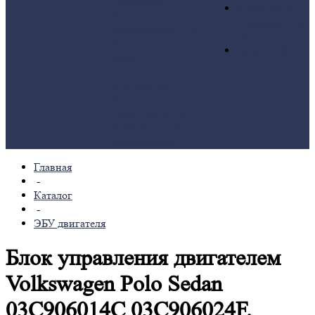
периферии
Блоки SAM,
Диагностика
периферийные
автомобиля и ЭБУ
эбу
Диагностика и
База ошибок
ремонт
электроники для
спецтехники
Ремонт блоков
ABS, ESP, BAS,
ABR
Ремонт блоков
мультимедиа
Главная
-
Каталог
-
ЭБУ двигателя
Блок управления двигателем
Volkswagen Polo Sedan
03C906014C 03C906024F.