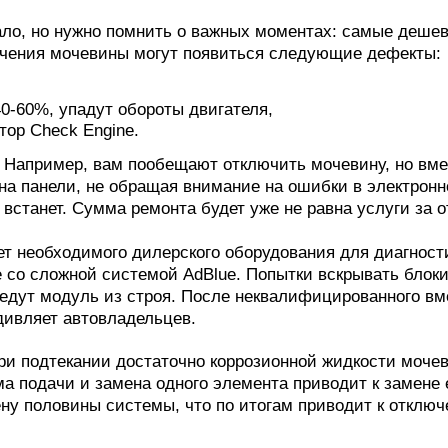
ло, но нужно помнить о важных моментах: самые деше
чения мочевины могут появиться следующие дефекты:
0-60%, упадут обороты двигателя,
тор Check Engine.
. Например, вам пообещают отключить мочевину, но вм
на панели, не обращая внимание на ошибки в электронн
 встанет. Сумма ремонта будет уже не равна услуги за
нет необходимого дилерского оборудования для диагност
те со сложной системой AdBlue. Попытки вскрывать блок
ведут модуль из строя. После неквалифицированного вм
дивляет автовладельцев.
при подтекании достаточно коррозионной жидкости моче
ма подачи и замена одного элемента приводит к замене 
мену половины системы, что по итогам приводит к откл