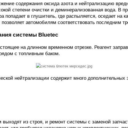
жение содержания оксида азота и нейтрализацию вредно
сокой степени очистки и деминерализованная вода. В 
а попадает в глушитель, где распыляется, оседает на к
 позволяет автомобилям соответствовать последним т
ния системы Bluetec
тоящее на длинном временном отрезке. Реагент заправ
 рядом с топливным баком.
ической нейтрализации содержит много дополнительных 
выходят из строя, и ремонт системы с заменой запча
ает, что требуется установка новых комплектующих, п