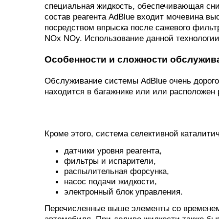
специальная жидкость, обеспечивающая сни
состав реагента AdBlue входит мочевина вы
посредством впрыска после сажевого фильтр
NOx NOy. Использование данной технологии
Особенности и сложности обслужива
Обслуживание системы AdBlue очень дорогос
находится в багажнике или или расположен
Кроме этого, система селективной каталит
датчики уровня реагента,
фильтры и испарители,
распылительная форсунка,
насос подачи жидкости,
электронный блок управления.
Перечисленные выше элементы со временем 
автомобиля. При доливе жидкости также быв