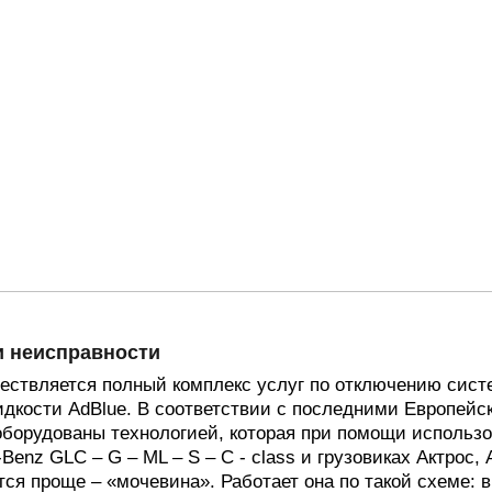
и неисправности
твляется полный комплекс услуг по отключению системы
идкости AdBlue. В соответствии с последними Европей
борудованы технологией, которая при помощи использ
enz GLC – G – ML – S – C - class и грузовиках Актрос,
ся проще – «мочевина». Работает она по такой схеме: в