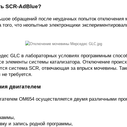
ть SCR-AdBlue?
льшое обращений после неудачных попыток отключения
а того, что неопытные электронщики экспериментировал
ес GLC в лабораторных условиях программным способо
все элементы системы катализатора. Отключение происх
тся система SCR, отвечающая за впрыск мочевины. Так
 не требуется.
ия двигателем
гателем ОМ654 осуществляется двумя различными прог
граммы,
овку и запись родной программы,