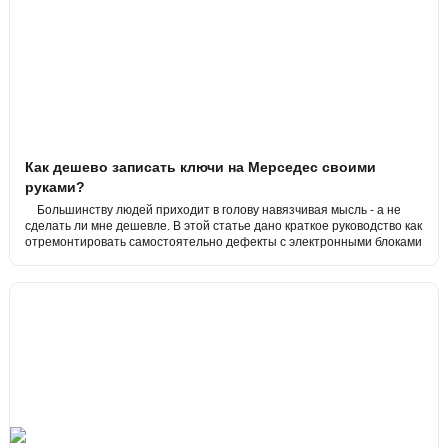
Как дешево записать ключи на Мерседес своими
руками?
Большинству людей приходит в голову навязчивая мысль - а не
сделать ли мне дешевле. В этой статье дано краткое руководство как
отремонтировать самостоятельно дефекты с электронными блоками
Мерседес, да что уж тут мелочится вообще со всеми электронными
блоками.