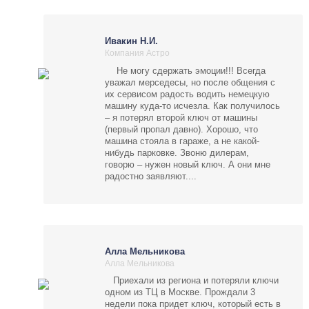
Ивакин Н.И.
Компания Астро
Не могу сдержать эмоции!!! Всегда
уважал мерседесы, но после общения с
их сервисом радость водить немецкую
машину куда-то исчезла. Как получилось
– я потерял второй ключ от машины
(первый пропал давно). Хорошо, что
машина стояла в гараже, а не какой-
нибудь парковке. Звоню дилерам,
говорю – нужен новый ключ. А они мне
радостно заявляют....
Алла Мельникова
Алла Мельникова
Приехали из региона и потеряли ключи
одном из ТЦ в Москве. Прождали 3
недели пока придет ключ, который есть в