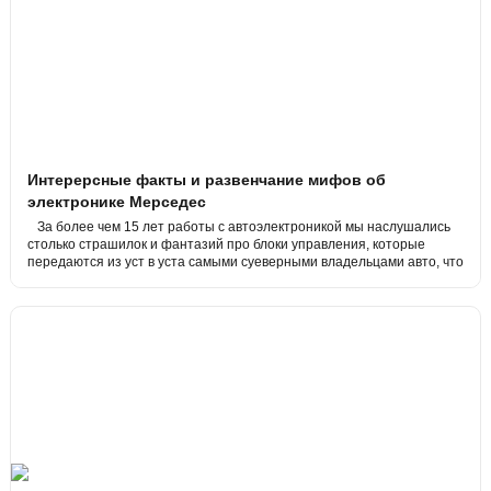
Интерерсные факты и развенчание мифов об
электронике Мерседес
За более чем 15 лет работы с автоэлектроникой мы наслушались
столько страшилок и фантазий про блоки управления, которые
передаются из уст в уста самыми суеверными владельцами авто, что
мы решили написать эту статью для развенчания этих мифов и ради
шутки.