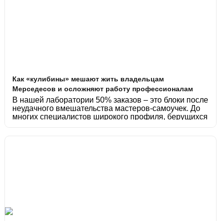
Как «кулибины» мешают жить владельцам
Мерседесов и осложняют работу профессионалам
В нашей лаборатории 50% заказов – это блоки после
неудачного вмешательства мастеров-самоучек. До
многих специалистов широкого профиля, берущихся
чинить всё – от телевизоров до автомобилей,
вовремя не доходит та мысль, что купивший
диагностическое оборудование ещё не становится
сразу диагностом. При этом многие такие
«кулибины» настолько уверены в своей
непогрешимости, что убеждают собственников
дорогих автомобилей обращаться именно к ним за
помощью. Владельцы Мерседесов так же зачастую
не вовремя воспринимают тот факт, что человек с
китайской паяльной станцией скорее всего не
профессионал в ремонте.