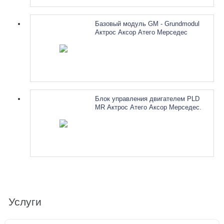
Базовый модуль GM - Grundmodul
Актрос Аксор Атего Мерседес
A0004461258 A0004464058
A0004463058. Ремонт
Блок управления двигателем PLD
MR Актрос Атего Аксор Мерседес.
Ремонт
Услуги