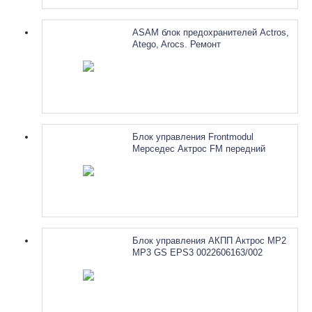
ASAM блок предохранителей Actros,
Atego, Arocs. Ремонт
Блок управления Frontmodul
Мерседес Актрос FM передний
модуль А0004462661 А0004462761
А0004462861. Ремонт
Блок управления АКПП Актрос MP2
MP3 GS EPS3 0022606163/002
0022606163/001 Мерседес. Ремонт