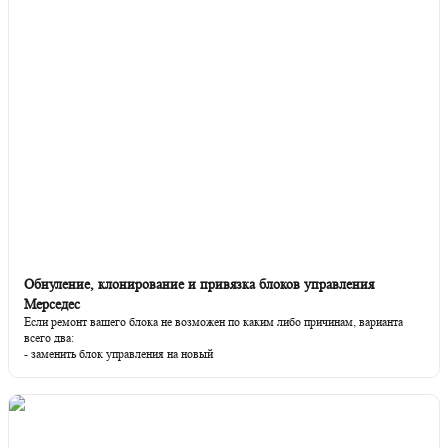
Обнуление, клонирование и привязка блоков управления
Мерседес
Если ремонт вашего блока не возможен по каким либо причинам, варианта
всего два:
- заменить блок управления на новый
- или сделать замену блока на б/у.