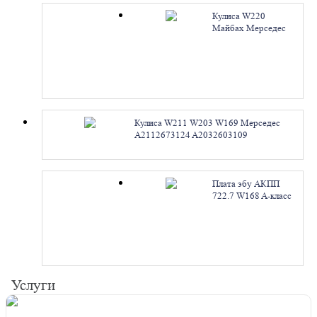
Кулиса W220
Майбах Мерседес
A2202671524
A2202673324
A2202672824
A2202671124
A2202672524.
Ремонт
Кулиса W211 W203 W169 Мерседес
A2112673124 A2032603109
A1693700709. Ремонт
Плата эбу АКПП
722.7 W168 A-класс
Vito Viano W638
Мерседес. Ремонт
Услуги