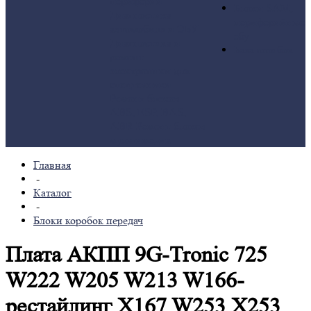
периферии
Блоки SAM,
Диагностика
периферийные
автомобиля и ЭБУ
эбу
Диагностика и
База ошибок
ремонт
электроники для
спецтехники
Ремонт блоков
ABS, ESP, BAS,
ABR
Ремонт блоков
мультимедиа
Главная
-
Каталог
-
Блоки коробок передач
Плата АКПП 9G-Tronic 725
W222 W205 W213 W166-
рестайлинг X167 W253 X253