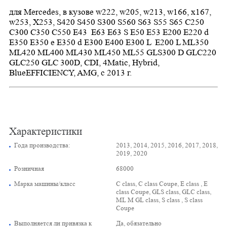
для Mercedes, в кузове w222,
w205, w213, w166, x167,
w253, X253
, S420 S450 S300 S560 S63 S55 S65 C250
C300 C350 C550 E43 E63 E63 S E50 E53 E20
0 E220 d
Е350 E350 e E350 d E300 E400 E300 L E200 L ML350
ML420 ML400 ML430 ML450 ML55 GLS300 D GLC220
GLC250 GLC 300D, CDI, 4Matic, Hybrid,
BlueEFFICIENCY, AMG
, с 2013 г.
Характеристики
Года производства:
2013, 2014, 2015, 2016, 2017, 2018,
2019, 2020
Розничная
68000
Марка машины/класс
C class, C class Coupe, E class , E
class Coupe, GLS class, GLC class,
ML M GL class, S class , S class
Coupe
Выполняется ли привязка к
Да, обязательно