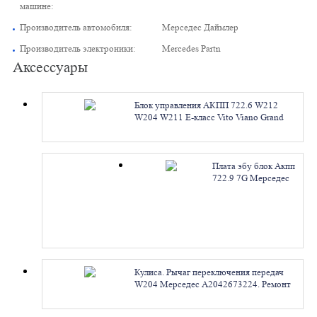
машине:
Производитель автомобиля:
Мерседес Даймлер
Производитель электроники:
Mercedes Partn
Аксессуары
Блок управления АКПП 722.6 W212
W204 W211 E-класс Vito Viano Grand
Cherokee A0015453116 A0034464110
A0034483110 Мерседес. Ремонт
Плата эбу блок Акпп
722.9 7G Мерседес
А0034460310
2202701806
0074486310. Ремонт
Кулиса. Рычаг переключения передач
W204 Мерседес A2042673224. Ремонт