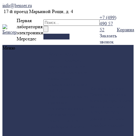
info@benser.ru
17-й проезд Марьиной Рощи, д. 4
+7 (499)
Первая
490 57
лаборатория
52
Корзина
электроники
Заказать
Калькулятор
Мерседес
звонок
Меню
Услуги
Услуги
Ремонт ключей,
замков зажигания,
блокираторов руля,
иммо
Ремонт
блоков двигателя и
Каталог
Каталог
АКПП
Замки зажигания,
Программирование,
блокираторы
Ключи
привязка,
зажигания
Блоки
отключение сажи,
ABS/ESP
ЭБУ
катализатора.
двигателя
Блоки
Ремонт панели
коробок передач
приборов, блоков
Щитки, панели
периферии
Компания