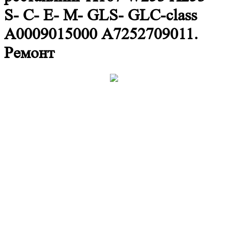
S- C- E- M- GLS- GLC-class
А0009015000 А7252709011.
Ремонт